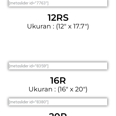
[metaslider id="7763"]
12RS
Ukuran : (12" x 17.7")
[metaslider id="8359"]
16R
Ukuran : (16" x 20")
[metaslider id="8380"]